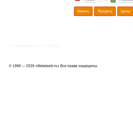
Купить
Продать
Цены
Сгенерировано за 0.0598() cек.
© 1998 — 2026 «Metalweb.ru» Все права защищены.