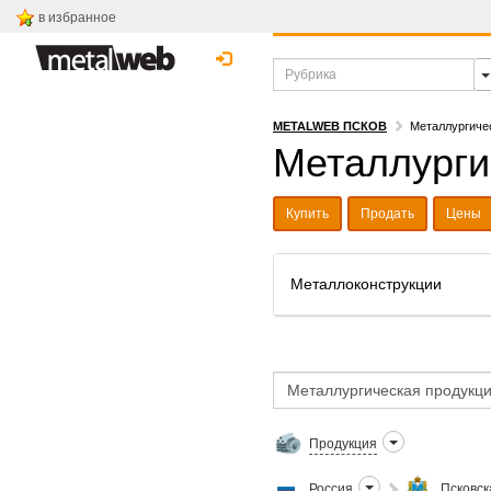
в избранное
METALWEB ПСКОВ
Металлургиче
Металлурги
Купить
Продать
Цены
Металлоконструкции
Продукция
Россия
Псковск