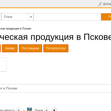
Доба
П
ская продукция в Пскове
ческая продукция в Псков
Заявки
Поставщики
Потребители
ая область
Псков