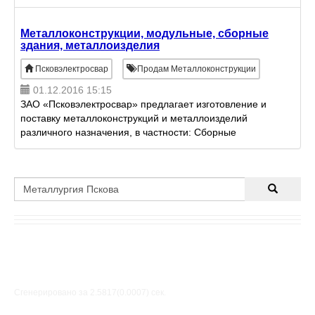
приблизительно 700х900х1100мм
Металлоконструкции, модульные, сборные
здания, металлоизделия
Псковэлектросвар
Продам Металлоконструкции
01.12.2016 15:15
ЗАО «Псковэлектросвар» предлагает изготовление и
поставку металлоконструкций и металлоизделий
различного назначения, в частности: Сборные
здания - склады, ангары для техники,
производственные здания,
Сгенерировано за 2.5817(0.0007) cек.