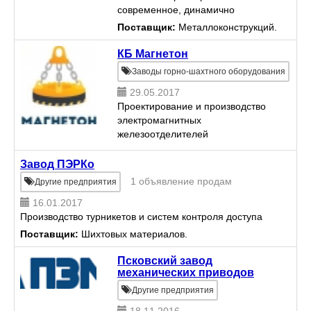
современное, динамично
развивающееся предприятие,
Поставщик:
Металлоконструкций.
основной деятельностью
которого является разработка,
КБ Магнетон
проектирование и изготовление
Заводы горно-шахтного оборудования
тяжелого эле...
29.05.2017
Проектирование и производство
электромагнитных
железоотделителей
Завод ПЭРКо
1 объявление продам
Другие предприятия
16.01.2017
Производство турникетов и систем контроля доступа
Поставщик:
Шихтовых материалов.
Псковский завод
механических приводов
Другие предприятия