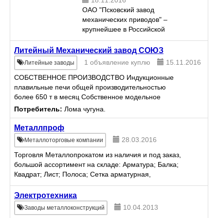
18.11.2016
ОАО "Псковский завод
механических приводов" –
крупнейшее в Российской
Федерации многопрофильное
предприятие - производитель
Литейный Механический завод СОЮЗ
приводной техники и приводов на
1 объявление куплю
15.11.2016
Литейные заводы
основе зубчатых колес
СОБСТВЕННОЕ ПРОИЗВОДСТВО Индукционные
различного профиля. О...
плавильные печи общей производительностью
более 650 т в месяц Собственное модельное
производство Современные литейные технологии и
Потребитель:
Лома чугуна.
более чем десятилетний опыт ...
Металлпроф
28.03.2016
Металлоторговые компании
Торговля Металлопрокатом из наличия и под заказ,
большой ассортимент на складе: Арматура; Балка;
Квадрат; Лист; Полоса; Сетка арматурная,
кладочная; Труба ВГП, эл/св, профильная; Уголок;
Швеллер; Поло...
Электротехника
10.04.2013
Заводы металлоконструкций