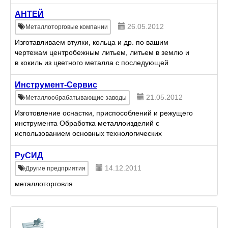
АНТЕЙ
26.05.2012
Металлоторговые компании
Изготавливаем втулки, кольца и др. по вашим
чертежам центробежным литьем, литьем в землю и
в кокиль из цветного металла с последующей
обработкой. Поставляем бронзовую чушку, латунную
чушку алюминиеву...
Инструмент-Сервис
21.05.2012
Металлообрабатывающие заводы
Изготовление оснастки, приспособлений и режущего
инструмента Обработка металлоизделий с
использованием основных технологических
процессов машиностроения
РуСИД
14.12.2011
Другие предприятия
металлоторговля